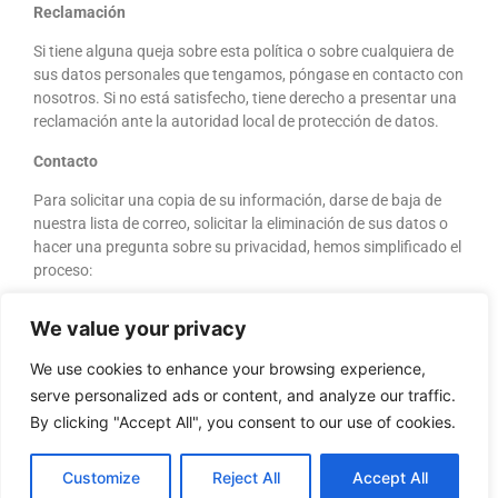
Reclamación
Si tiene alguna queja sobre esta política o sobre cualquiera de
sus datos personales que tengamos, póngase en contacto con
nosotros. Si no está satisfecho, tiene derecho a presentar una
reclamación ante la autoridad local de protección de datos.
Contacto
Para solicitar una copia de su información, darse de baja de
nuestra lista de correo, solicitar la eliminación de sus datos o
hacer una pregunta sobre su privacidad, hemos simplificado el
proceso:
PreSolutions LTD
We value your privacy
71-75 Shelton Street, Covent Garden, Londres, WC2H 9JQ,
We use cookies to enhance your browsing experience,
REINO UNIDO
serve personalized ads or content, and analyze our traffic.
Envíenos un correo electrónico a la siguiente dirección:
By clicking "Accept All", you consent to our use of cookies.
dataprivacy@presolutions.co.uk
Escríbanos a:
Customize
Reject All
Accept All
Responsable de privacidad de datos de PreSolutions LTD